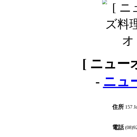
[ ニュー
-
ニュ
住所
157 J
電話
(08)9