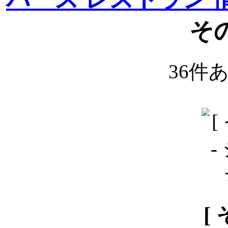
そ
36件
[