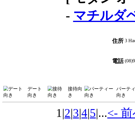
-
マチルダ
住所
3 Ha
電話
(08)
デート
接待向
パーテ
向き
き
向き
1
|
2
|
3
|
4
|
5
|...
<- 