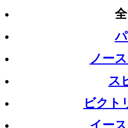
全
パ
ノース
ス
ビクト
イース