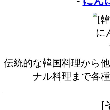
-
にん
伝統的な韓国料理から
ナル料理まで各
[