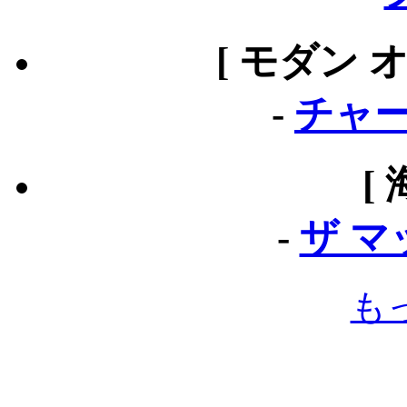
[ モダン 
-
チャー
[
-
ザ 
も