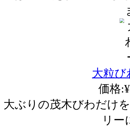
大粒び
価格:¥
大ぶりの茂木びわだけ
リー