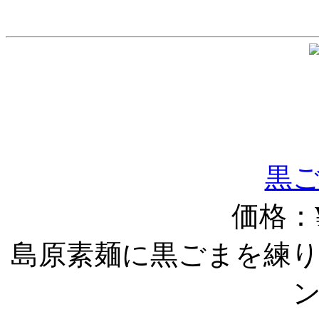
黒ご
価格：¥
島原素麺に黒ごまを練