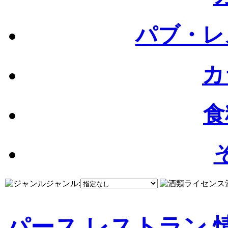
パブ・レ
カ
食
ジャンル:
パース レストラン 