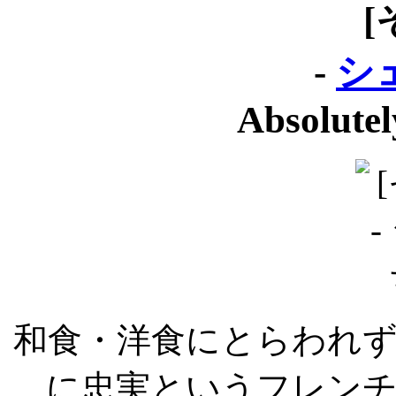
[
-
シ
Absolute
和食・洋食にとらわれ
に忠実というフレン