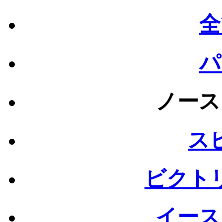
全
パ
ノース
ス
ビクト
イース