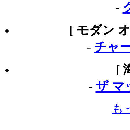
-
[ モダン 
-
チャー
[
-
ザ 
も