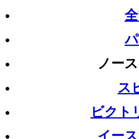
全
パ
ノース
ス
ビクト
イース