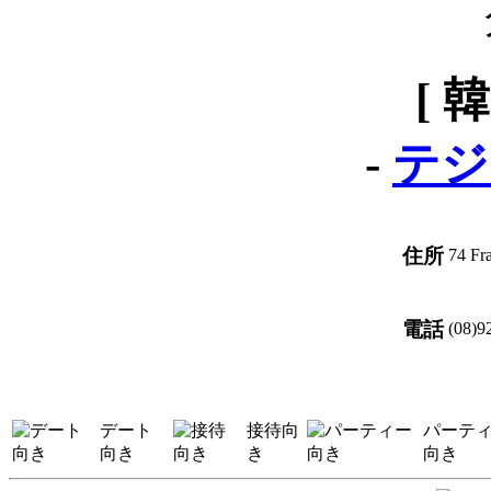
[ 
-
テジ
住所
74 Fr
電話
(08)9
デート
接待向
パーテ
向き
き
向き