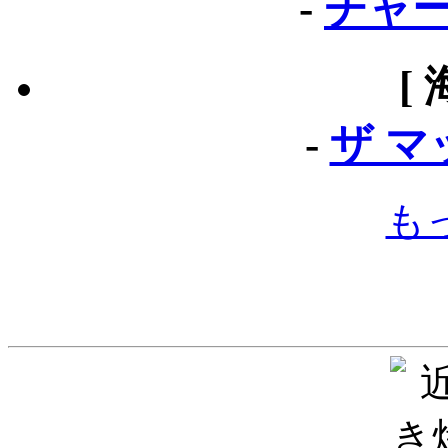
-
チャー
[
-
ザ 
も