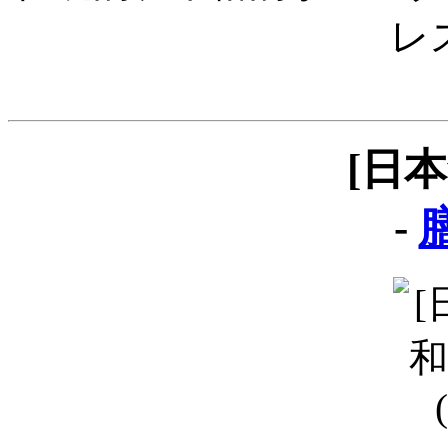
レ
[日
-
膳