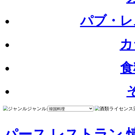
パブ・レ
カ
食
ジャンル:
パース レストラン 