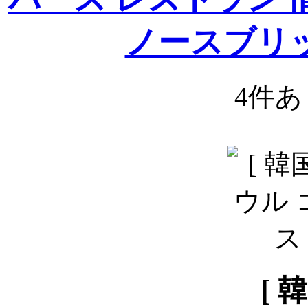
ノースブリ
4件
[ 