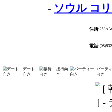
-
ソウル コ
住所
253A Wi
電話
(08)93
デート
接待向
パーテ
向き
き
向き