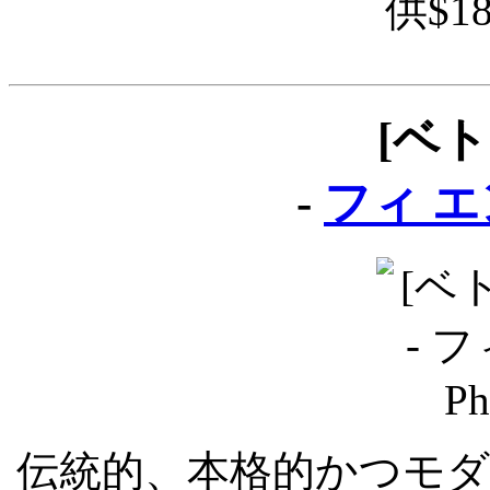
供$1
[ベ
-
フィ エン 
伝統的、本格的かつモ