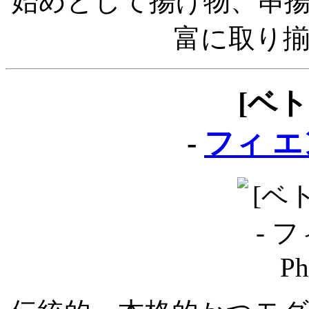
始めとして揚げ物、串
富に取り
[ベ
-
フィ エン 