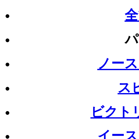
全
パ
ノース
ス
ビクト
イース