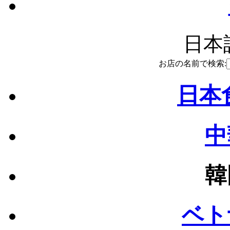
日本語
お店の名前で検索:
日本食
中
韓
ベト