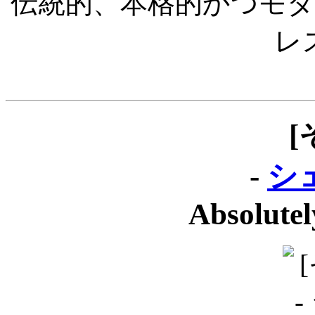
伝統的、本格的かつモ
レ
[
-
シ
Absolute