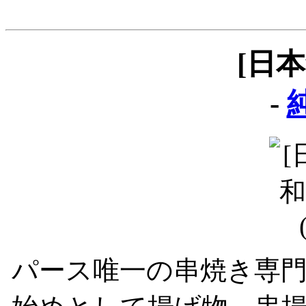
[日
-
純
パース唯一の串焼き専