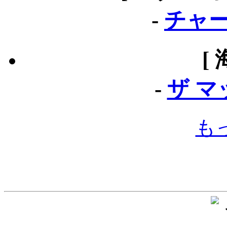
-
チャー
[
-
ザ 
も