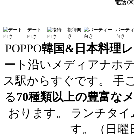
電話
(08
デート
接待向
パーテ
向き
き
向き
POPPO
韓国&日本料理
ート沿いメディアナホ
ス駅からすぐです。 手
る
70種類以上の豊富な
おります。 ランチタイ
す。（日曜