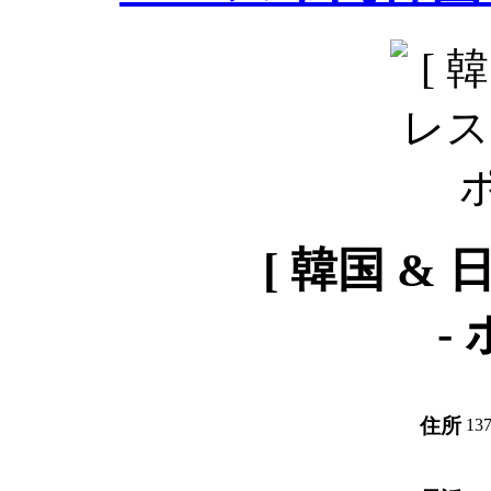
[ 韓国 &
-
住所
137