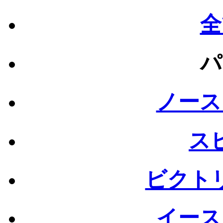
全
パ
ノース
ス
ビクト
イース