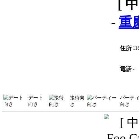
[ 
-
重
住所
116
電話
-
デート
接待向
パーテ
向き
き
向き