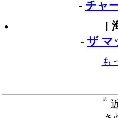
-
チャー
[
-
ザ 
も