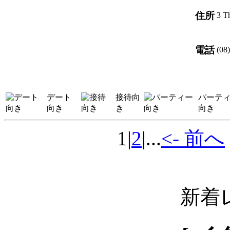
住所
3 T
電話
(08
デート
接待向
パーテ
向き
き
向き
1
|
2
|...
<- 前へ
新着