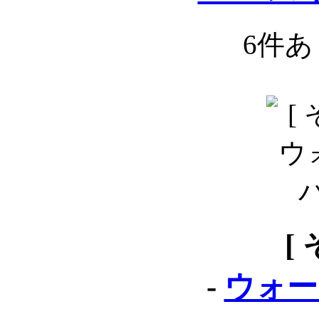
6件
[
-
ウォー