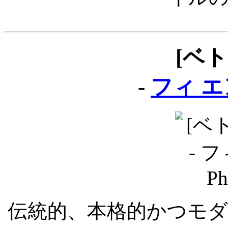
[ベ
-
フィ エン 
伝統的、本格的かつモ