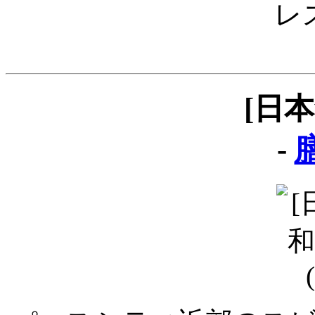
レ
[日
-
膳