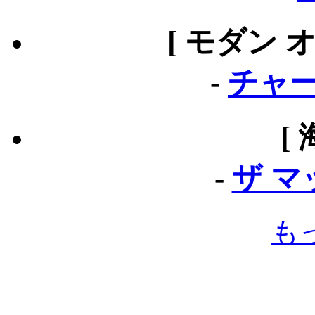
[ モダン 
-
チャー
[
-
ザ 
も