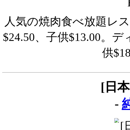
人気の焼肉食べ放題レ
$24.50、子供$13.00
供$1
[日
-
純