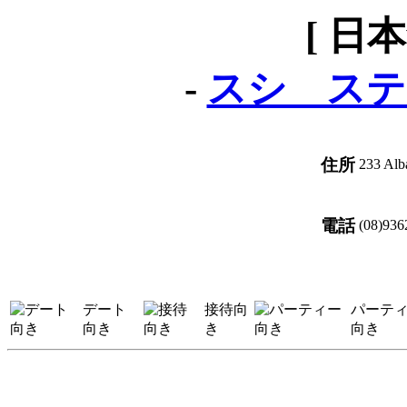
[ 日
-
スシ ステ
住所
233 Alb
電話
(08)936
デート
接待向
パーテ
向き
き
向き