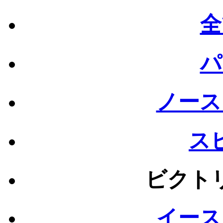
全
パ
ノース
ス
ビクト
イース