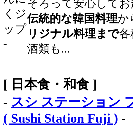
そろって安心してお
伝統的な韓国料理
か
リジナル料理まで
各
酒類も...
[ 日本食・和食 ]
-
スシ ステーション 
( Sushi Station Fuji )
-