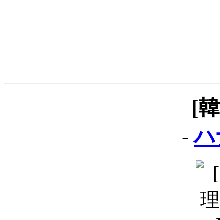
[
-
ハ