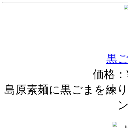
黒ご
価格：¥
島原素麺に黒ごまを練