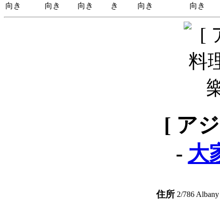
向き
き
向き
[ ア
-
大
住所
2/786 Albany