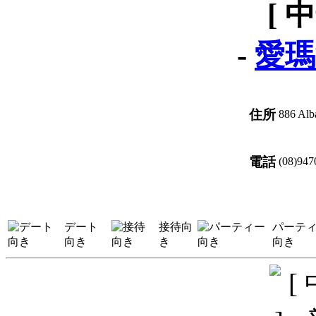
[ 
-
愛瑪
住所
886 Alb
電話
(08)947
デート
接待向
パーテ
向き
き
向き