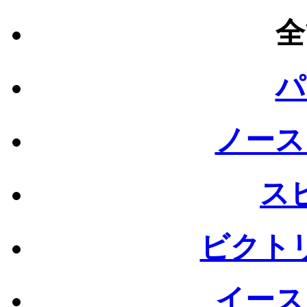
全
パ
ノース
ス
ビクト
イース