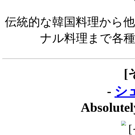
伝統的な韓国料理から
ナル料理まで各
[
-
シ
Absolute