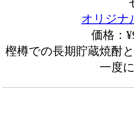
オリジナ
価格：¥9
樫樽での長期貯蔵焼酎
一度