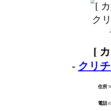
[ 
-
クリチ
住所
5
電話
(