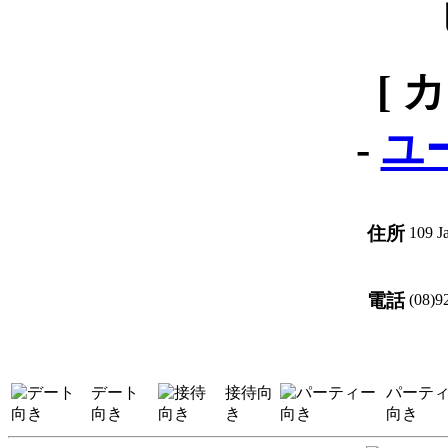
[ 
-
ユ
住所
109 J
電話
(08)9
デート
接待向
パーテ
向き
き
向き