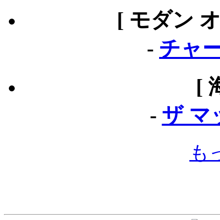
[ モダン 
-
チャー
[
-
ザ 
も