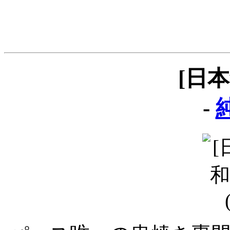
[日
-
純