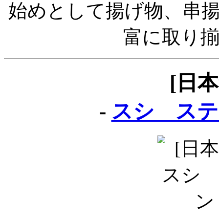
始めとして揚げ物、串
富に取り
[日
-
スシ ステ