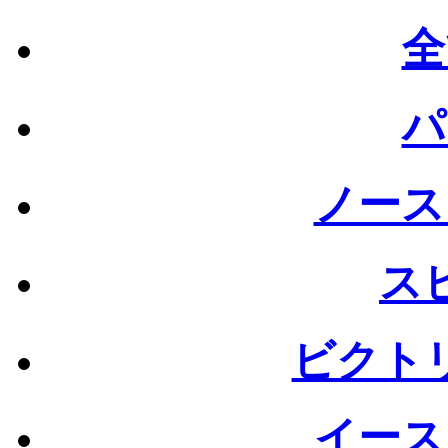
全
パ
ノース
ス
ビクト
イース