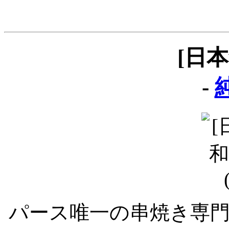
[日
-
純
パース唯一の串焼き専