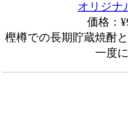
オリジナ
価格：¥9
樫樽での長期貯蔵焼酎
一度