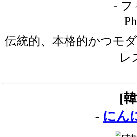
伝統的、本格的かつモ
レ
[
-
にん