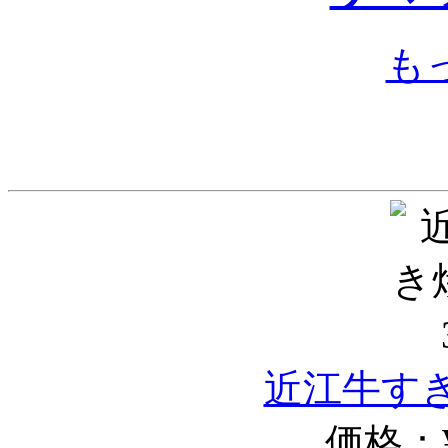
も
近江牛すき
価格：¥