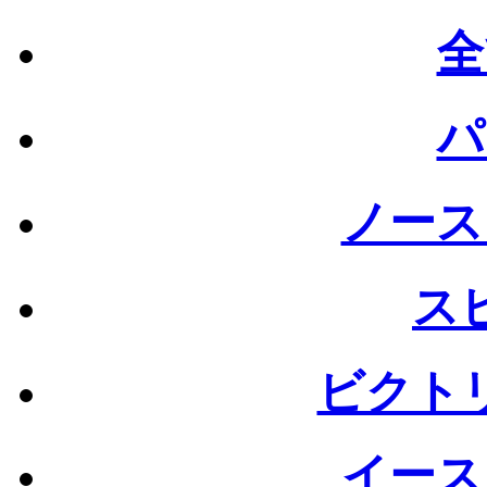
全
パ
ノース
ス
ビクト
イース