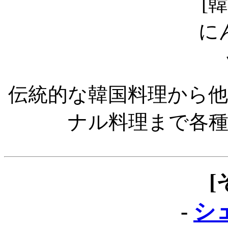
伝統的な韓国料理から
ナル料理まで各
[
-
シ