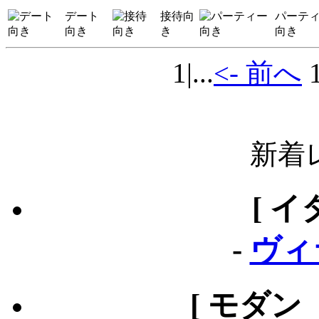
デート
接待向
パーテ
向き
き
向き
1
|...
<- 前へ
新着
[ イ
-
ヴィ
[ モダン