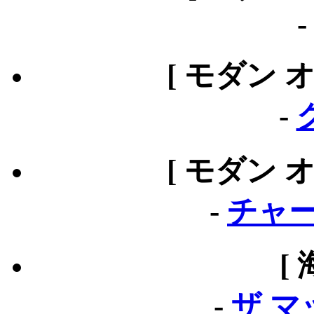
[ モダン 
-
[ モダン 
-
チャー
[
-
ザ 