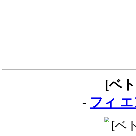
[ベ
-
フィ エン 