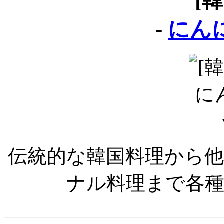
[
-
にん
伝統的な韓国料理から
ナル料理まで各