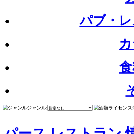
パブ・レ
カ
食
ジャンル:
パース レストラン 