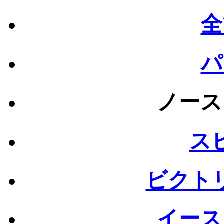
全
パ
ノース
ス
ビクト
イース