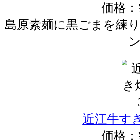
価格：¥
島原素麺に黒ごまを練
近江牛すき
価格：¥