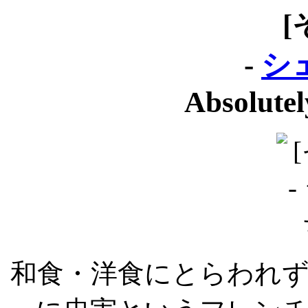
[
-
シ
Absolute
和食・洋食にとらわれ