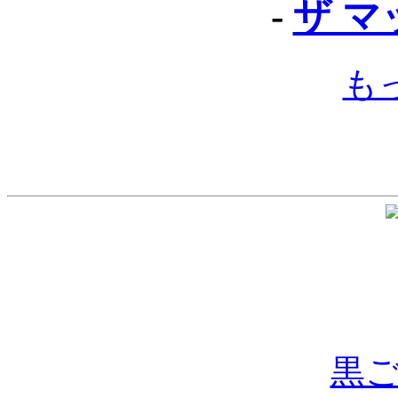
-
ザ 
も
黒ご