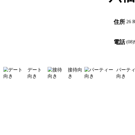
住所
26 R
電話
(08
デート
接待向
パーテ
向き
き
向き