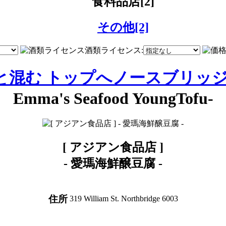
食料品店[2]
その他[2]
酒類ライセンス:
と混む トップへ
ノースブリッ
Emma's Seafood YoungTofu-
[ アジアン食品店 ]
-
愛瑪海鮮醸豆腐
-
住所
319 William St. Northbridge 6003