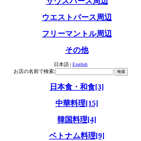
サウスパース周辺
ウエストパース周辺
フリーマントル周辺
その他
日本語 |
English
お店の名前で検索:
日本食・和食[3]
中華料理[15]
韓国料理[4]
ベトナム料理[9]