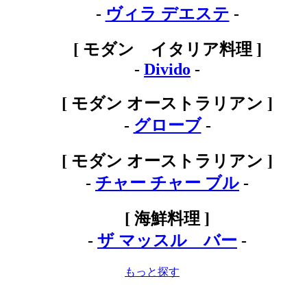
-
ヴィラ デエステ
-
[ モダン イタリア料理 ]
-
Divido
-
[ モダン オーストラリアン ]
-
グローブ
-
[ モダン オーストラリアン ]
-
チャー チャー ブル
-
[ 海鮮料理 ]
-
ザ マッスル バー
-
もっと探す