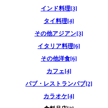
インド料理[3]
タイ料理[4]
その他アジアン[3]
イタリア料理[6]
その他洋食[6]
カフェ[4]
パブ・レストランパブ[2]
カラオケ[4]