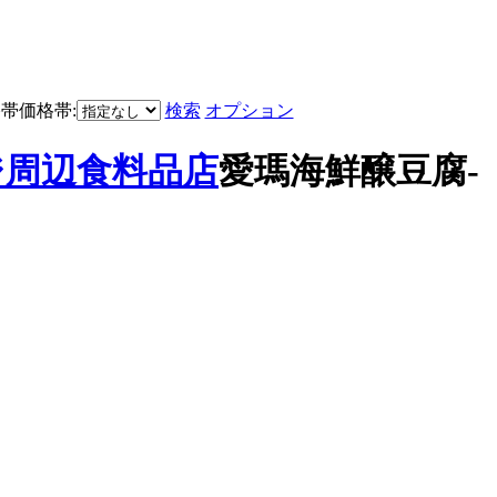
価格帯:
検索
オプション
ジ周辺
食料品店
愛瑪海鮮醸豆腐-