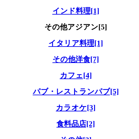
インド料理[1]
その他アジアン[5]
イタリア料理[1]
その他洋食[7]
カフェ[4]
パブ・レストランパブ[5]
カラオケ[3]
食料品店[2]