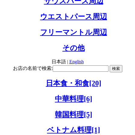
サウスパース周辺
ウエストパース周辺
フリーマントル周辺
その他
日本語 |
English
お店の名前で検索:
日本食・和食[20]
中華料理[6]
韓国料理[5]
ベトナム料理[1]