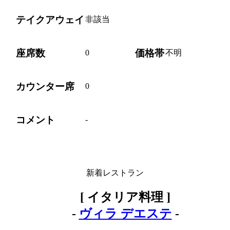
テイクアウェイ
非該当
座席数
価格帯
0
不明
カウンター席
0
コメント
-
新着レストラン
[ イタリア料理 ]
-
ヴィラ デエステ
-