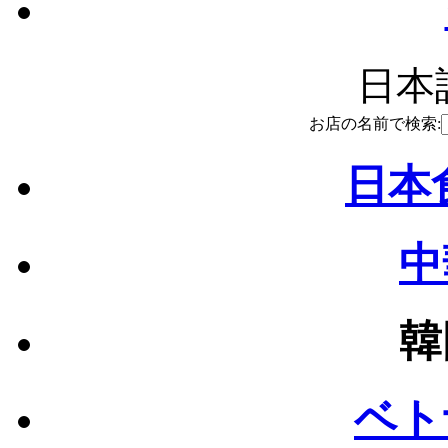
日本語
お店の名前で検索:
日本食
中
韓
ベト