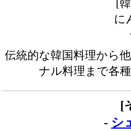
伝統的な韓国料理から
ナル料理まで各
[
-
シ