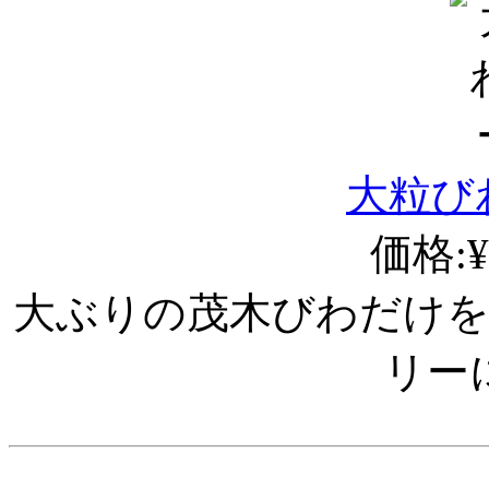
大粒び
価格:¥
大ぶりの茂木びわだけ
リー