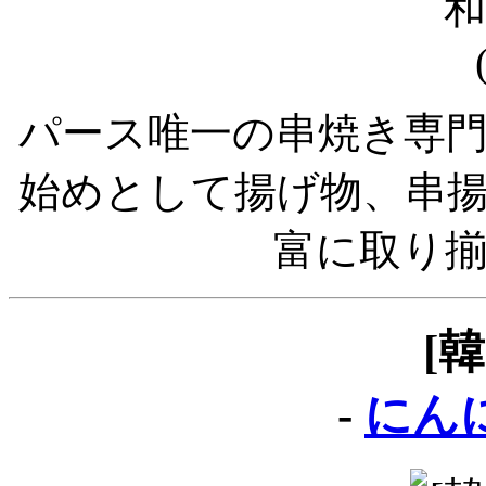
パース唯一の串焼き専
始めとして揚げ物、串
富に取り
[
-
にん