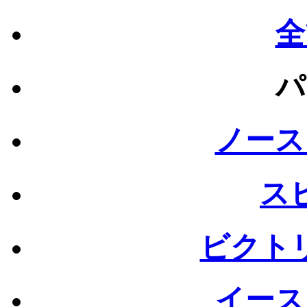
全
パ
ノース
ス
ビクト
イース