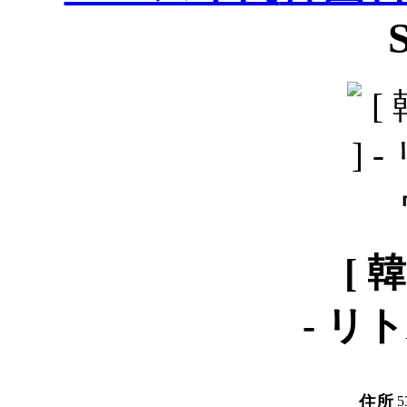
S
[ 
-
リト
住所
5