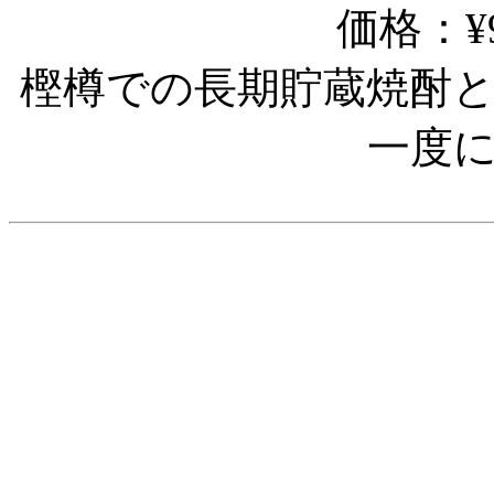
価格：¥9
樫樽での長期貯蔵焼酎
一度