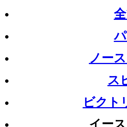
全
パ
ノース
ス
ビクト
イース