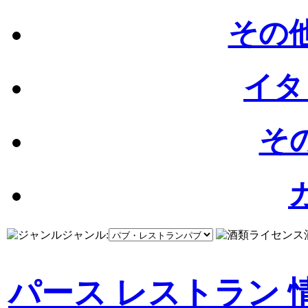
その他
イタ
その
ジャンル:
パース レストラン 