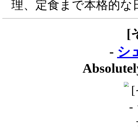
理、定食まで本格的な
[
-
シ
Absolute