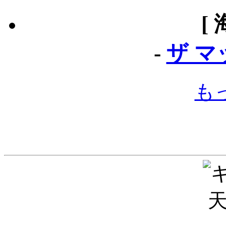
[
-
ザ 
も