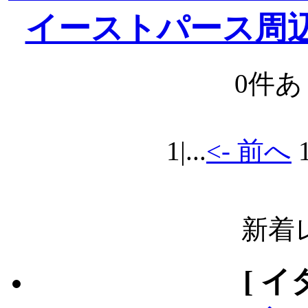
イーストパース周
0件
1
|...
<- 前へ
新着
[ イ