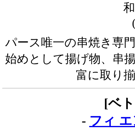
パース唯一の串焼き専
始めとして揚げ物、串
富に取り
[ベ
-
フィ エン 