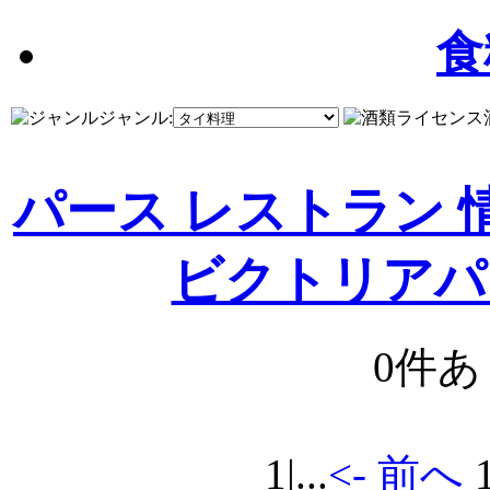
食
ジャンル:
パース レストラン 
ビクトリアパ
0件
1
|...
<- 前へ