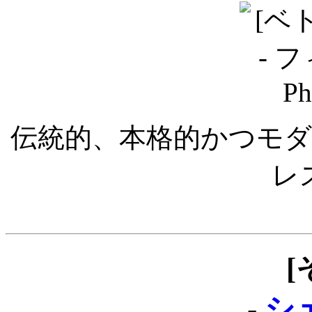
伝統的、本格的かつモ
レ
[
-
シ