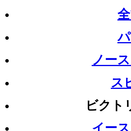
全
パ
ノース
ス
ビクト
イース