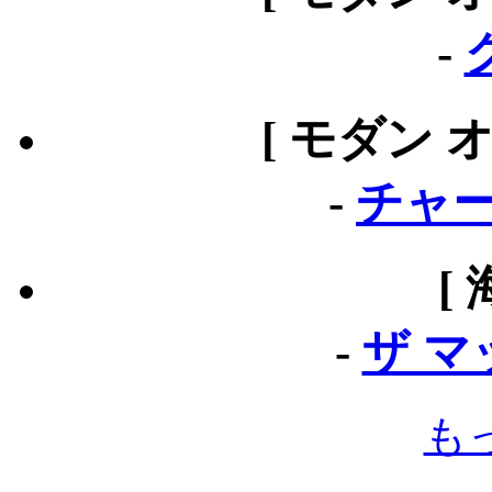
-
[ モダン 
-
チャー
[
-
ザ 
も