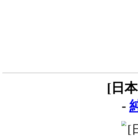
[日
-
純