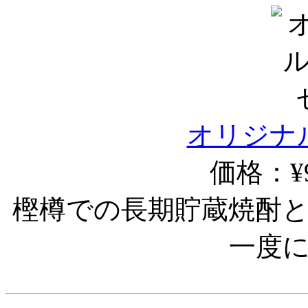
オリジナ
価格：¥9
樫樽での長期貯蔵焼酎
一度