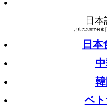
日本語
お店の名前で検索:
日本食
中
韓
ベト