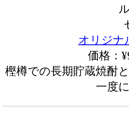
オリジナ
価格：¥9
樫樽での長期貯蔵焼酎
一度