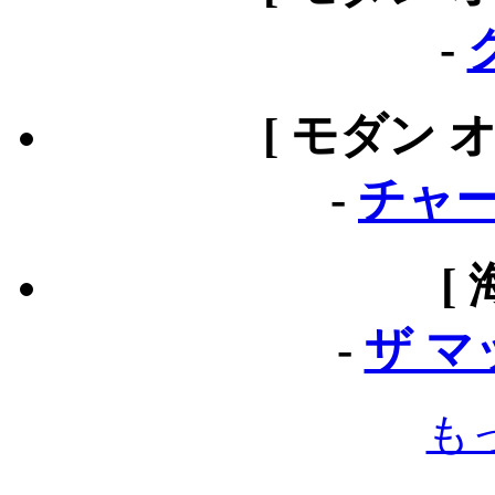
-
[ モダン 
-
チャー
[
-
ザ 
も