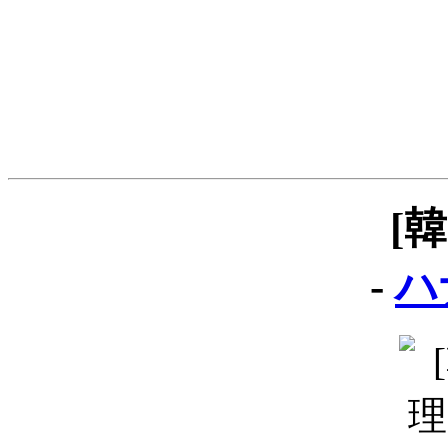
[
-
ハ