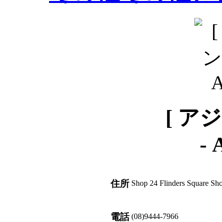
[ ア
-
住所
Shop 24 Flinders Square Sho
電話
(08)9444-7966