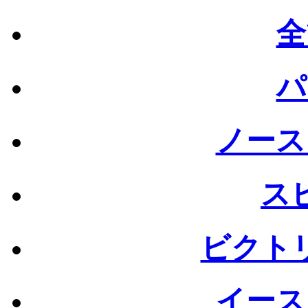
全
パ
ノース
ス
ビクト
イース