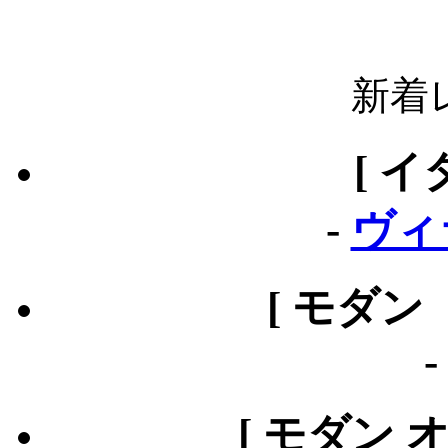
新着
[ イ
-
ヴィ
[ モダン
[ モダン 