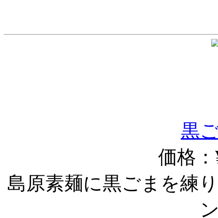
黒ご
価格：¥
島原素麺に黒ごまを練