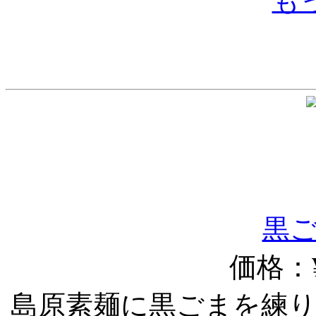
も
黒ご
価格：¥
島原素麺に黒ごまを練