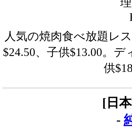
人気の焼肉食べ放題レ
$24.50、子供$13.00
供$1
[日
-
純