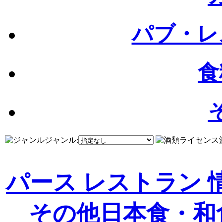
パブ・レ
食
ジャンル:
パース レストラン 
その他
日本食・和