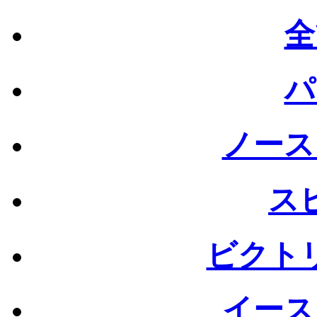
全
パ
ノース
ス
ビクト
イース