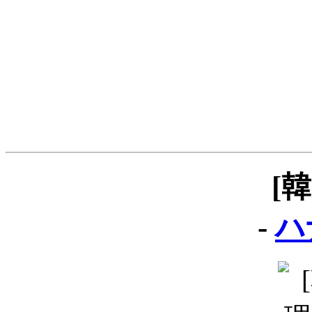
[
-
ハ