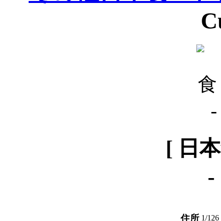
C
[ 日
-
住所
1/126