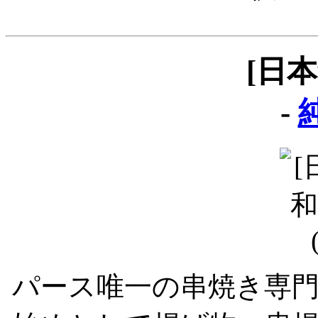
[日
-
純
パース唯一の串焼き専