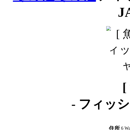
J
[
-
フィッシ
住所
6 Wa