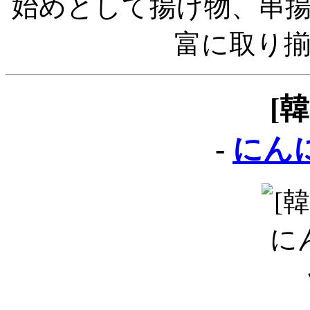
始めとして揚げ物、串
富に取り
[
-
にん