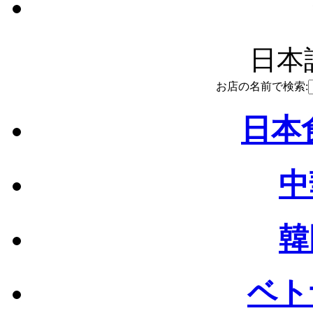
日本語
お店の名前で検索:
日本食
中
韓
ベト