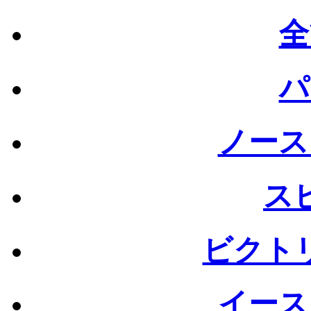
全
パ
ノース
ス
ビクト
イース