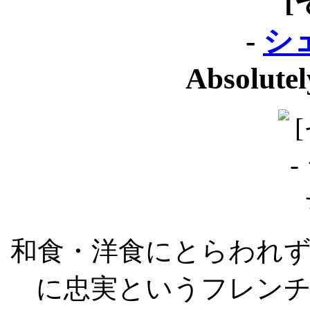
[
-
シ
Absolute
和食・洋食にとらわれ
に忠実というフレン