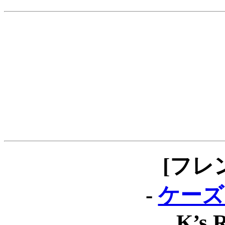
[フレ
-
ケーズ
K’s 