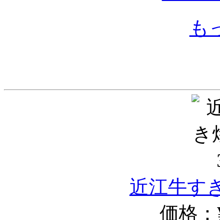
も
近江牛すき
価格：¥