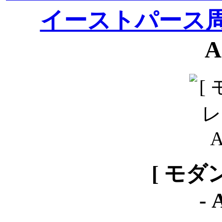
イーストパース
A
[ モダ
-