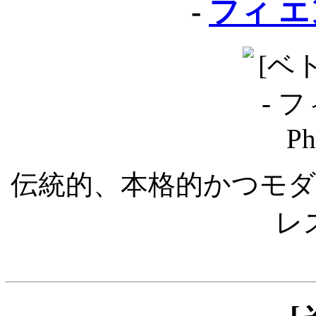
-
フィ エン 
伝統的、本格的かつモ
レ