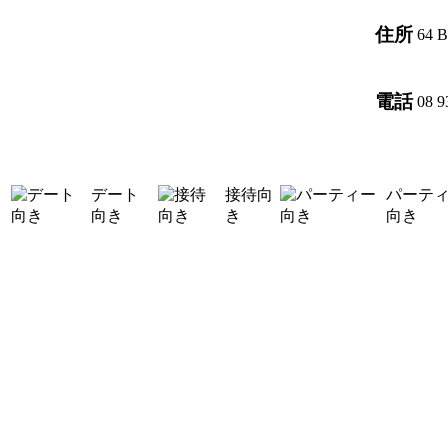
住所
64 B
電話
08 9
デート
接待向
パーテ
向き
き
向き