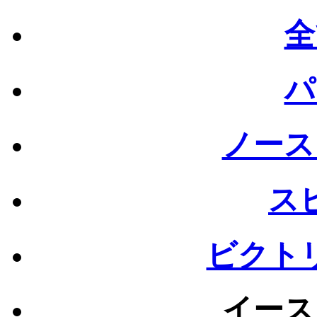
全
パ
ノース
ス
ビクト
イース