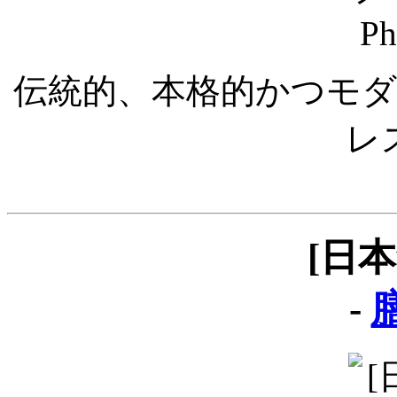
伝統的、本格的かつモ
レ
[日
-
膳