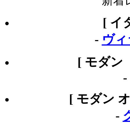
新着
[ イ
-
ヴィ
[ モダン
[ モダン 
-