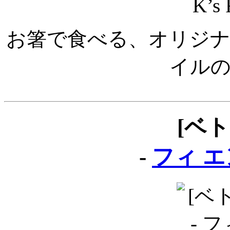
お箸で食べる、オリジ
イル
[ベ
-
フィ エン 