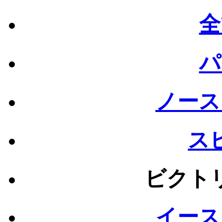
全
パ
ノース
ス
ビクト
イース