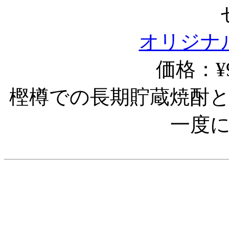
オリジナ
価格：¥9
樫樽での長期貯蔵焼酎
一度