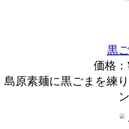
黒ご
価格：¥
島原素麺に黒ごまを練