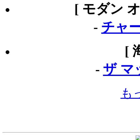
[ モダン 
-
チャー
[
-
ザ 
も