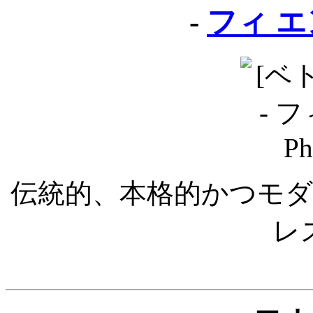
-
フィ エン 
伝統的、本格的かつモ
レ