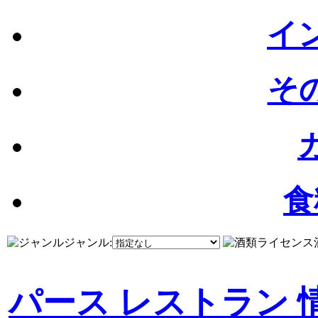
イン
その
食
ジャンル:
パース レストラン 