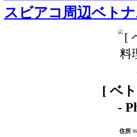
スビアコ周辺
ベトナ
[ ベ
-
P
住所
36