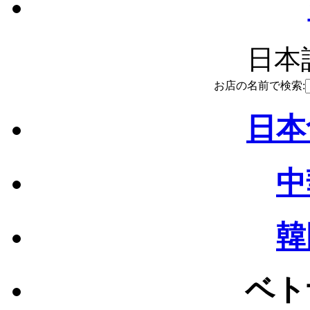
日本語
お店の名前で検索:
日本
中
韓
ベト