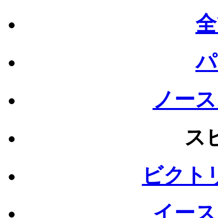
全
パ
ノース
ス
ビクト
イース