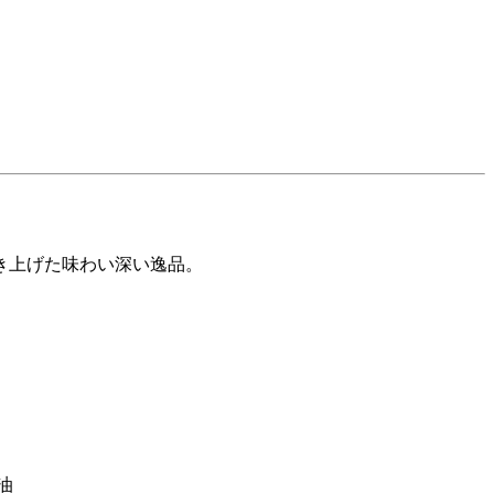
き上げた味わい深い逸品。
油