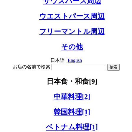
サウスパース周辺
ウエストパース周辺
フリーマントル周辺
その他
日本語 |
English
お店の名前で検索:
日本食・和食[9]
中華料理[2]
韓国料理[1]
ベトナム料理[1]