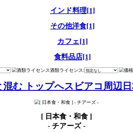
インド料理[1]
その他洋食[1]
カフェ[1]
食料品店[1]
酒類ライセンス:
と混む トップへ
スビアコ周辺
日
[ 日本食・和食 ]
-
チアーズ
-