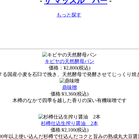
-
ザ マッスル バー
-
もっと探す
キビヤの天然酵母パン
価格：¥2,800(税込)
する国産小麦を石臼で挽き、天然酵母で発酵させてじっくり焼
鼎味噌
価格:¥3,360(税込)
木樽のなかで四季を越した香りの深い有機味噌です
杉樽仕込生搾り醤油 2本
価格:¥2,100(税込)
100年以上使い込んだ杉樽で仕込んだコクと旨みの熟成丸大豆醤