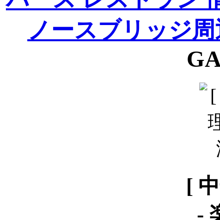
ノースブリッジ周
GA
[ 
-