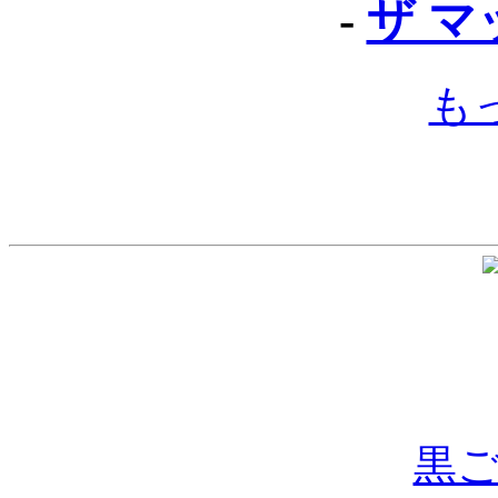
-
ザ 
も
黒ご