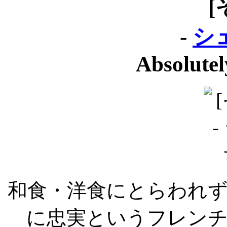
[
-
シ
Absolute
和食・洋食にとらわれ
に忠実というフレン