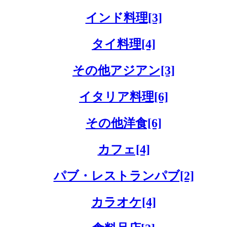
インド料理[3]
タイ料理[4]
その他アジアン[3]
イタリア料理[6]
その他洋食[6]
カフェ[4]
パブ・レストランパブ[2]
カラオケ[4]