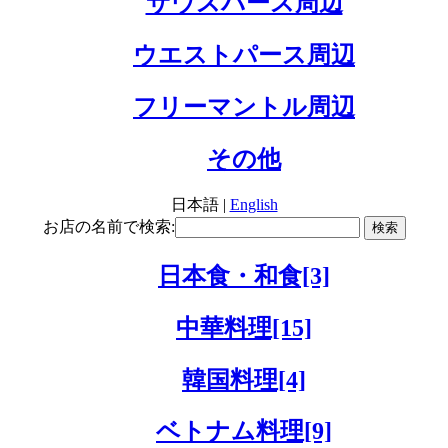
サウスパース周辺
ウエストパース周辺
フリーマントル周辺
その他
日本語 |
English
お店の名前で検索:
日本食・和食[3]
中華料理[15]
韓国料理[4]
ベトナム料理[9]