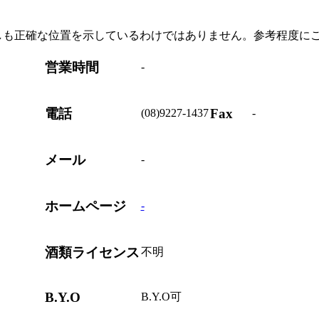
しも正確な位置を示しているわけではありません。参考程度に
営業時間
-
電話
Fax
(08)9227-1437
-
メール
-
ホームページ
-
酒類ライセンス
不明
B.Y.O
B.Y.O可