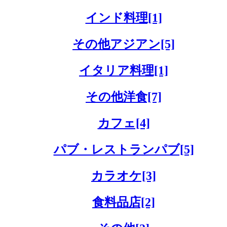
インド料理[1]
その他アジアン[5]
イタリア料理[1]
その他洋食[7]
カフェ[4]
パブ・レストランパブ[5]
カラオケ[3]
食料品店[2]