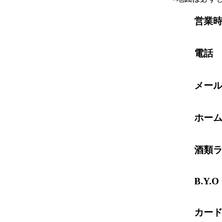
営業
電話
メー
ホー
酒類
B.Y.O
カー