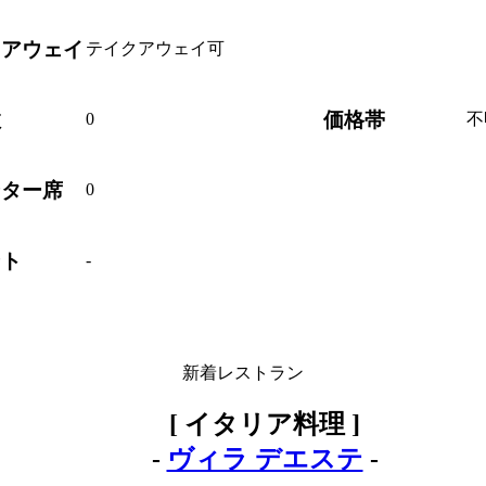
クアウェイ
テイクアウェイ可
数
価格帯
0
不
ンター席
0
ント
-
新着レストラン
[ イタリア料理 ]
-
ヴィラ デエステ
-