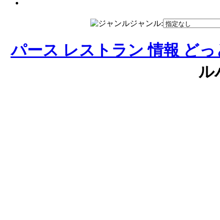
ジャンル:
パース レストラン 情報 ど
ルハ