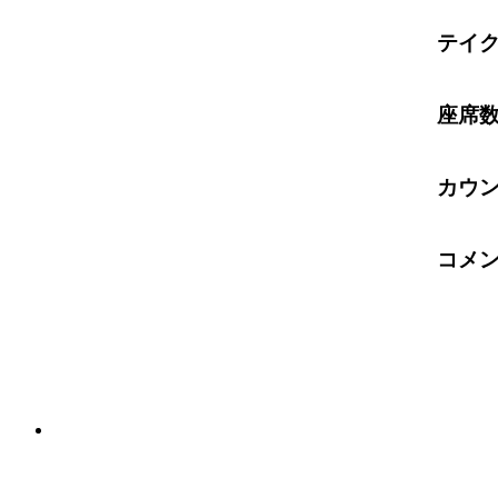
テイ
座席
カウ
コメ