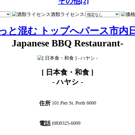
その他[2]
酒類ライセンス:
どっと混む トップへ
パース市内
Japanese BBQ Restaurant-
[ 日本食・和食 ]
-
ハヤシ
-
住所
101 Pier St. Perth 6000
電話
(08)9325-6009