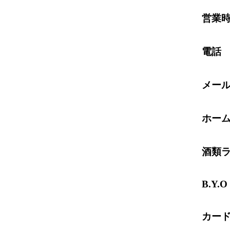
営業
電話
メー
ホー
酒類
B.Y.O
カー