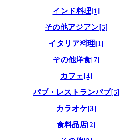
インド料理[1]
その他アジアン[5]
イタリア料理[1]
その他洋食[7]
カフェ[4]
パブ・レストランパブ[5]
カラオケ[3]
食料品店[2]