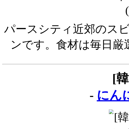
パースシティ近郊のス
ンです。食材は毎日厳
[
-
にん