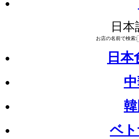
日本語
お店の名前で検索:
日本食
中
韓
ベト