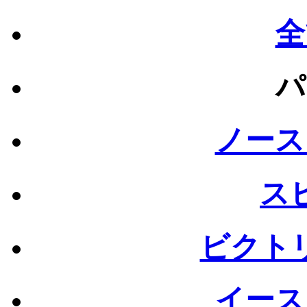
全
パ
ノース
ス
ビクト
イース