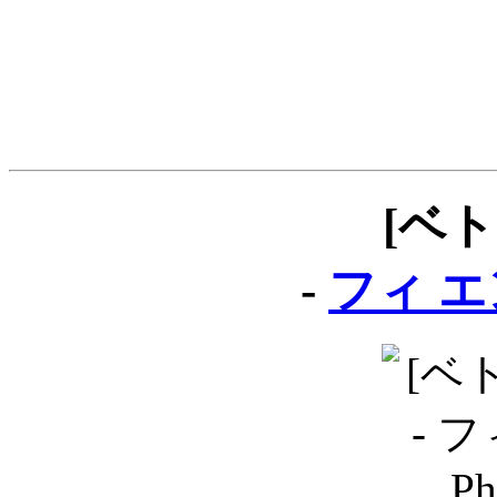
[ベ
-
フィ エン 