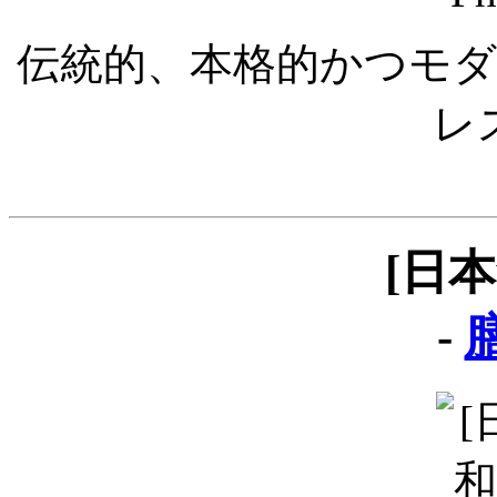
伝統的、本格的かつモ
レ
[日
-
膳