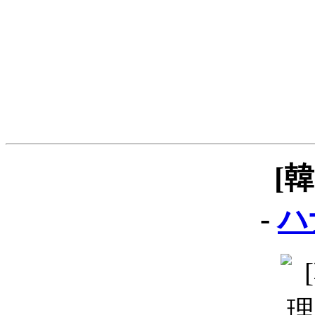
[
-
ハ