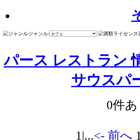
ジャンル:
パース レストラン 
サウスパ
0件
1
|...
<- 前へ