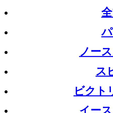
全
パ
ノース
ス
ビクト
イース