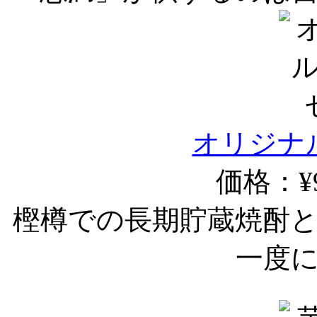
オリジナ
価格：¥9
樫樽での長期貯蔵焼酎
一度