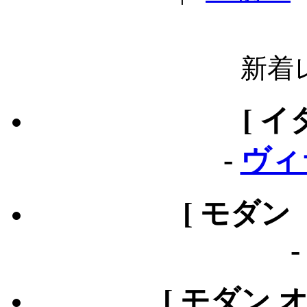
新着
[ イ
-
ヴィ
[ モダン
[ モダン 