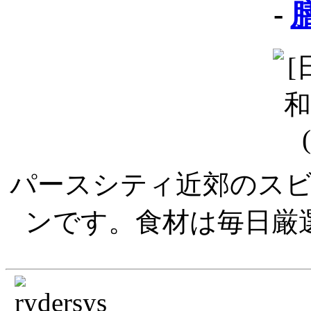
-
膳
パースシティ近郊のス
ンです。食材は毎日厳