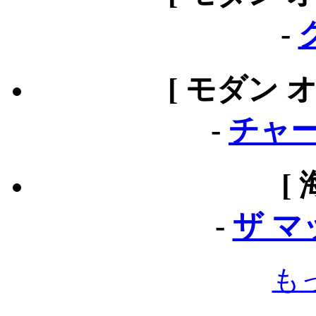
-
[ モダン 
-
チャー
[
-
ザ 
も