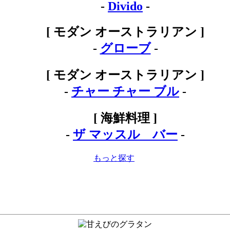
-
Divido
-
[ モダン オーストラリアン ]
-
グローブ
-
[ モダン オーストラリアン ]
-
チャー チャー ブル
-
[ 海鮮料理 ]
-
ザ マッスル バー
-
もっと探す