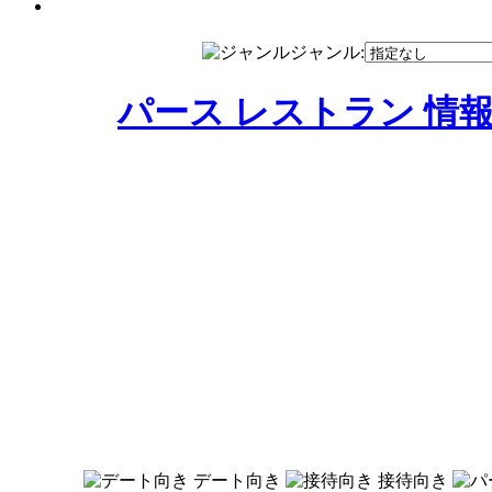
ジャンル:
パース レストラン 情
デート向き
接待向き