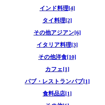
インド料理[4]
タイ料理[2]
その他アジアン[6]
イタリア料理[3]
その他洋食[10]
カフェ[1]
パブ・レストランパブ[1]
食料品店[1]