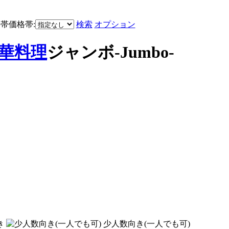
価格帯:
検索
オプション
華料理
ジャンボ-Jumbo-
き
少人数向き(一人でも可)