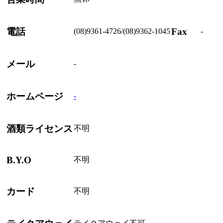
電話
Fax
(08)9361-4726/(08)9362-1045
-
メール
-
ホームページ
-
酒類ライセンス
不明
B.Y.O
不明
カード
不明