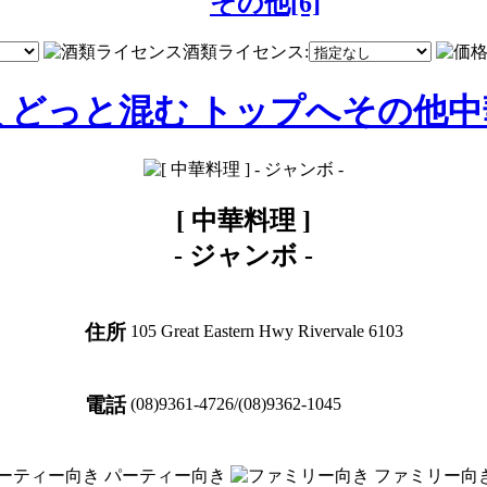
その他[6]
酒類ライセンス:
報 どっと混む トップへ
その他
中
[ 中華料理 ]
-
ジャンボ
-
住所
105 Great Eastern Hwy Rivervale 6103
電話
(08)9361-4726/(08)9362-1045
パーティー向き
ファミリー向