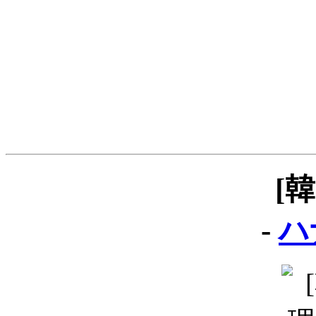
[
-
ハ