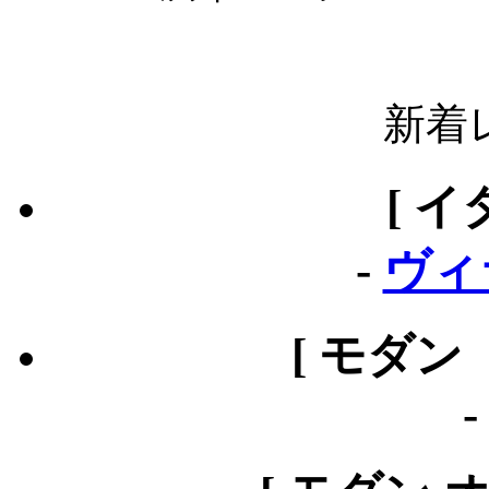
新着
[ イ
-
ヴィ
[ モダン