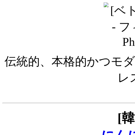
伝統的、本格的かつモ
レ
[