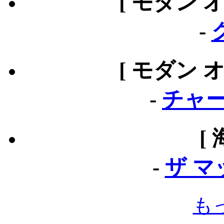
[ モダン 
-
[ モダン 
-
チャー
[
-
ザ 
も