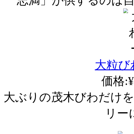
志満」が供するのは
大粒び
価格:¥
大ぶりの茂木びわだけ
リー