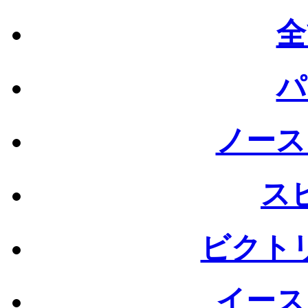
全
パ
ノース
ス
ビクト
イース