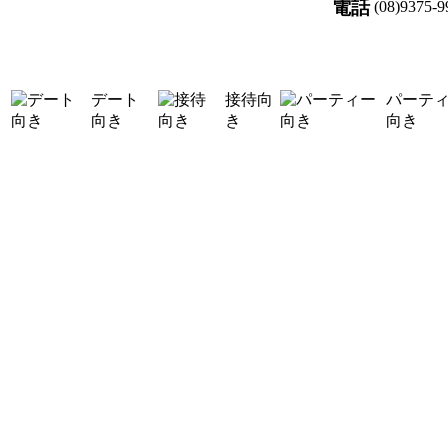
電話
(08)9375-9
デート
接待向
パーテ
向き
き
向き