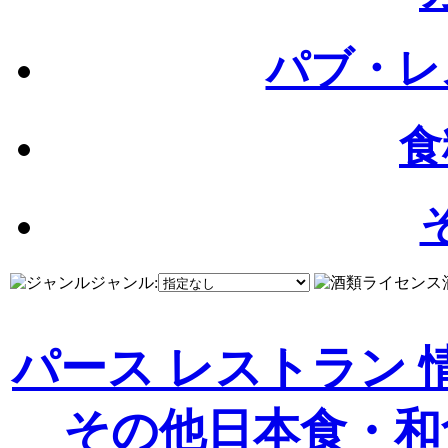
パブ・レ
食
ジャンル:
パース レストラン 
その他
日本食・和