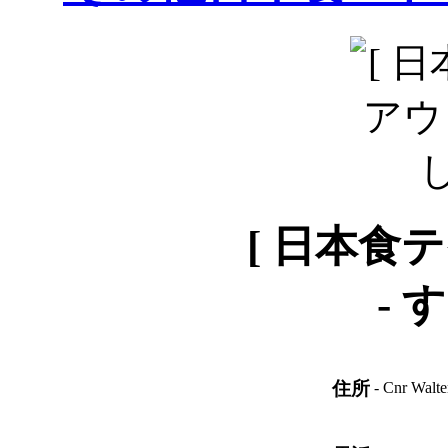
[ 日本食
-
す
住所
- Cnr Walte