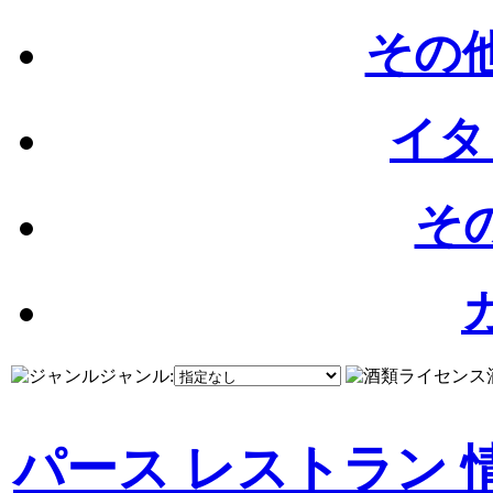
その他
イタ
その
ジャンル:
パース レストラン 