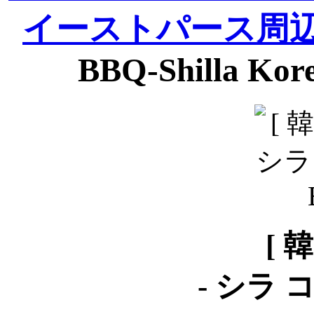
イーストパース周
BBQ-Shilla Kor
[ 
-
シラ 