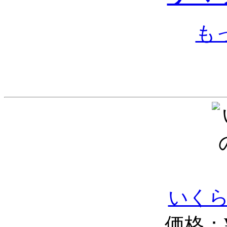
も
いく
価格：¥