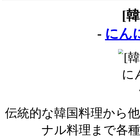
[
-
にん
伝統的な韓国料理から
ナル料理まで各